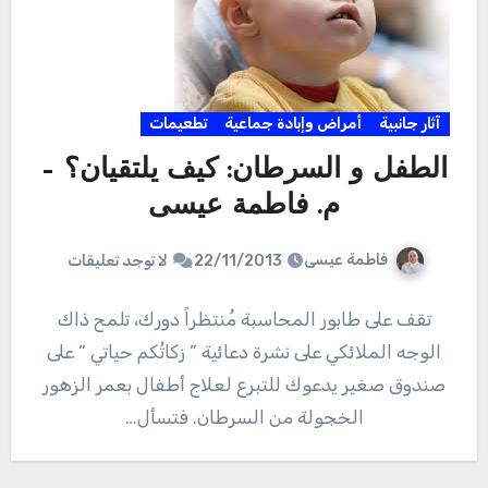
آثار جانبية
أمراض وإبادة جماعية
تطعيمات
الطفل و السرطان: كيف يلتقيان؟ –
م. فاطمة عيسى
فاطمة عيسى
22/11/2013
لا توجد تعليقات
تقف على طابور المحاسبة مُنتظراً دورك، تلمح ذاك
الوجه الملائكي على نشرة دعائية ” زكاتُكم حياتي ” على
صندوق صغير يدعوك للتبرع لعلاج أطفال بعمر الزهور
الخجولة من السرطان. فتسأل…