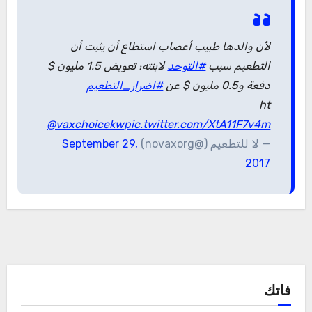
لأن والدها طبيب أعصاب استطاع أن يثبت أن
التطعيم سبب
#التوحد
لابنته؛ تعويض 1.5 مليون $
دفعة و0.5 مليون $ عن
#اضرار_التطعيم
ht
@vaxchoicekw
pic.twitter.com/XtA11F7v4m
— لا للتطعيم (@novaxorg)
September 29,
2017
فاتك