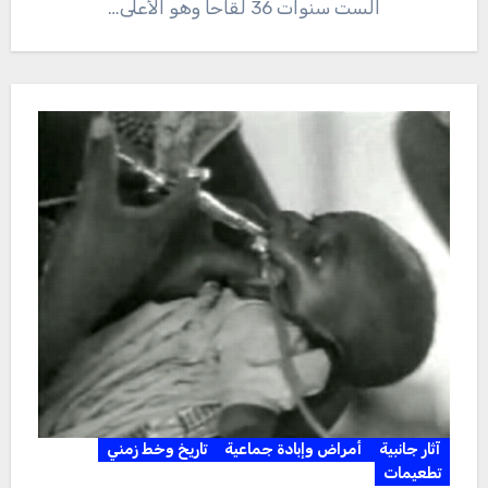
الست سنوات 36 لقاحا وهو الأعلى…
آثار جانبية
أمراض وإبادة جماعية
تاريخ وخط زمني
تطعيمات