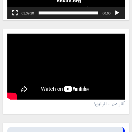
01:39:20
00:00
آثار من .. الزئبق!