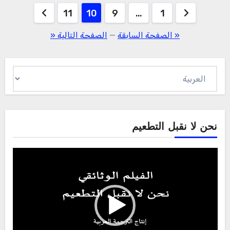
تعدد
11
10
9
…
1
صفحات
« الصفحة السابقة
—
الصفحة التالية «
المقالات
اختر
لغة
نحن لا نقبل التطعيم
Video
Player