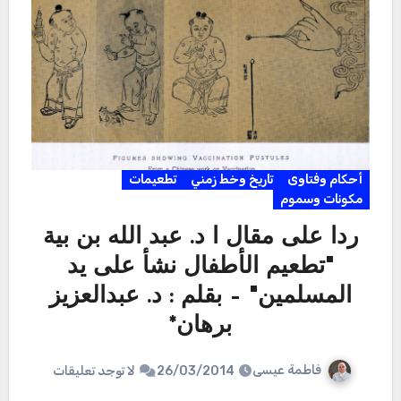
أحكام وفتاوى
تاريخ وخط زمني
تطعيمات
مكونات وسموم
ردا على مقال ا د. عبد الله بن بية
"تطعيم الأطفال نشأ على يد
المسلمين" – بقلم : د. عبدالعزيز
برهان*
فاطمة عيسى
26/03/2014
لا توجد تعليقات