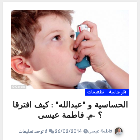
آثار جانبية
تطعيمات
الحساسية و "عبدالله" : كيف افترقا
؟ -م. فاطمة عيسى
فاطمة عيسى
26/02/2014
لا توجد تعليقات