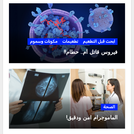
ابحث قبل التطعيم
تطعيمات
مكونات وسموم
فيروس قاتل أم.. حطام!!
الصحة
الماموجرام آمن ودقيق!