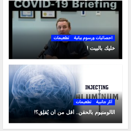
احصائيات ورسوم بيانية
تطعيمات
خليك بالبيت !
آثار جانبية
تطعيمات
الألومنيوم بالحقن.. أقل من أن يُقلِق؟!