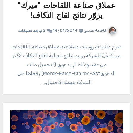
عملاق صناعة اللقاحات "ميرك"
يزوّر نتائج لقاح النكاف!
فاطمة عيسى
14/01/2014
لا توجد تعليقات
صرّح عالما فيروسات عملا عند عملاق صناعة اللقاحات
ميرك بأنّ الشركة زورت نتائج فعالية لقاح النكاف لأكثر
من عقد وذلك في دعوى (لتحميل ملف
الدعوىMerck-False-Claims-Act) رفعاها على
الشركة بتهمة الاحتيال.…