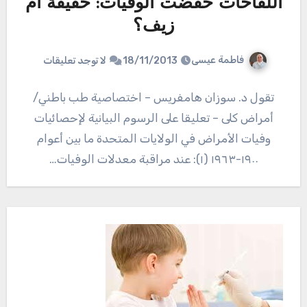
اللقاحات خفّضت الوفيات: حقيقةٌ أم
زيف؟
فاطمة عيسى
18/11/2013
لا توجد تعليقات
تقول د. سوزان هامفريس – اختصاصية طب باطني/
أمراض كلى – تعليقا على الرسوم البيانية لإحصائيات
وفيات الأمراض في الولايات المتحدة ما بين أعوام
١٩٠٠-١٩٦٣ (١): عند مراقبة معدلات الوفيات…