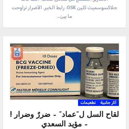
جلاكسوسميث كلين GSK. رابط الخبر. الأضرار تراوحت
ما بين…
آثار جانبية
تطعيمات
لقاح السل ل”عماد” – ضررٌ وضرار !
– مؤيد السعدي