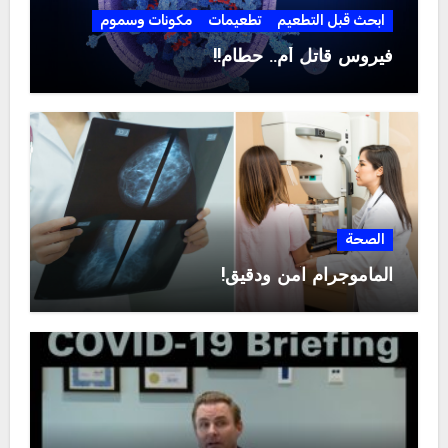
ابحث قبل التطعيم
تطعيمات
مكونات وسموم
فيروس قاتل أم.. حطام!!
الصحة
الماموجرام آمن ودقيق!