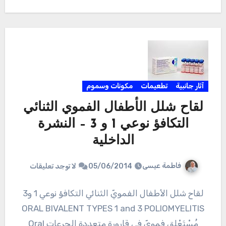
table-2.pdf تقرير برنامج الابلاغ عن الحالات العكسية
للقاحات…
آثار جانبية
تطعيمات
مكونات وسموم
لقاح شلل الأطفال الفموي الثنائي
التكافؤ نوعي 1 و 3 – النشرة
الداخلية
فاطمة عيسى
05/06/2014
لا توجد تعليقات
لقاح شلل الأطفال الفمويّ الثنائي التكافؤ نوعي 1 و3
ORAL BIVALENT TYPES 1 and 3 POLIOMYELITIS
مُسْتَعْلق فمويّ في قارورة متعددة الجرعات Oral