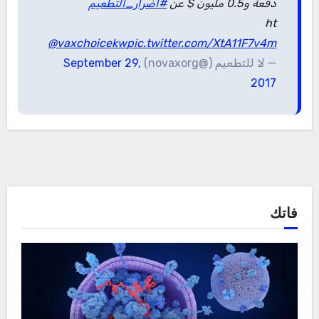
دفعة و0.5 مليون $ عن
#اضرار_التطعيم
ht
@vaxchoicekw
pic.twitter.com/XtA11F7v4m
— لا للتطعيم (@novaxorg)
September 29,
2017
فاتك