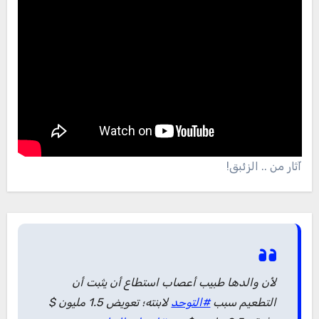
آثار من .. الزئبق!
لأن والدها طبيب أعصاب استطاع أن يثبت أن
التطعيم سبب
#التوحد
لابنته؛ تعويض 1.5 مليون $