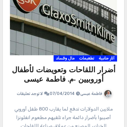
آثار جانبية
تطعيمات
مال وفساد
أضرار اللقاحات وتعويضات لأطفال
أوروبيين -م. فاطمة عيسى
فاطمة عيسى
07/04/2014
لا توجد تعليقات
ملايين الدولارات تدفع لما يقارب 800 طفل أوروبي
أصيبوا بأضرار دائمة جراء تلقيهم مطعوم انفلونزا
الخنازير المصنع من عملاق صناعة اللقاحات