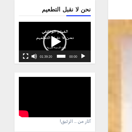
نحن لا نقبل التطعيم
Video
Player
01:39:20
00:00
آثار من .. الزئبق!