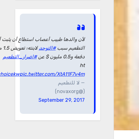
لأن والدها طبيب أعصاب استطاع أن يثبت أ
التطعيم سبب
#التوحد
لابن
دفعة و0.5 مليون $ عن
#اضرار_التطعيم
ht
hoicekw
pic.twitter.com/XtA11F7v4m
— لا للتطعيم
(@novaxorg)
September 29, 2017