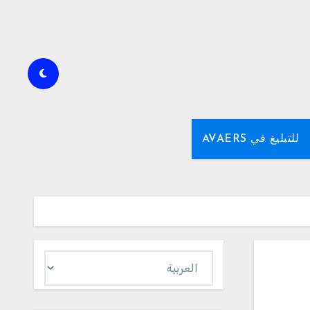
للتبليغ في AVAERS
اختر
لغة