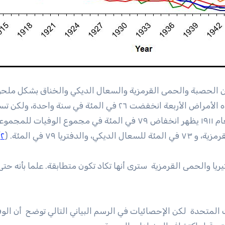
ن الحصبة والحمى القرمزية والسعال الديكي والخناق بشكل ملح
عام ١٩٣٠. لا يقتصر الأمر على أن مجموع الوفيات من هذه الأمراض الأربعة انخفضت ٢٦ في المئة في سن
من الأربعة معدل وفيات منخفض جديد. ومقارنة مع العام ١٩١١ يظهر انخفاض ٧٩ في المئة في مجموع الوف
)
٢
يريا والحمى القرمزية سترى أنها تكاد تكون متطابقة. علما بأنه حتى
 المتحدة لكن الإحصائيات في الرسم البياني التالي توضح أن الو