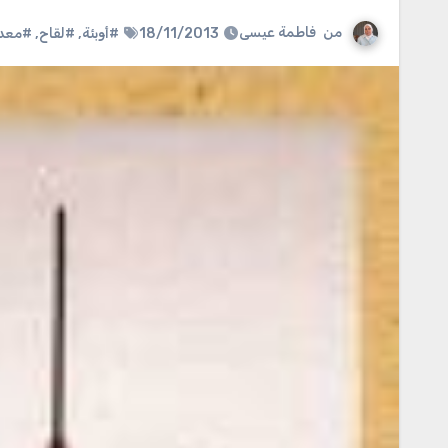
من
فاطمة عيسى
18/11/2013
#أوبئة
,
#لقاح
,
#معدل