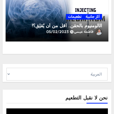
آثار جانبية
تطعيمات
الألومنيوم بالحقن.. أقل من أن يُقلِق؟!
فاطمة عيسى
05/02/2023
اختر
لغة
نحن لا نقبل التطعيم
Video