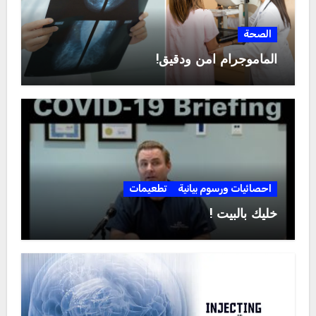
الصحة
الماموجرام آمن ودقيق!
احصائيات ورسوم بيانية
تطعيمات
خليك بالبيت !