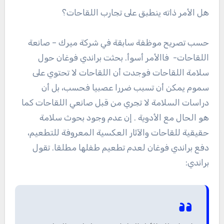
هل الأمر ذاته ينطبق على تجارب اللقاحات؟
حسب تصريح موظفة سابقة في شركة ميرك – صانعة
اللقاحات- فاالأمر أسوأ.
بحثت
براندي فوغان
حول
سلامة
اللقاحات فو
جدت أن
اللقاحات لا تحتوي على
سموم
يمكن أن تسبب
ضررا عصبيا فحسب
، بل أن
دراسات السلامة لا تجري من قبل
صانعي
اللقاحات
كما
هو الحال مع ال
أدوية
. إن عدم وجود بحوث سلامة
حقيقية للقاحات والآثار العكسية المعروفة للتطعيم،
دفع براندي فوغان لعدم تطعيم طفلها مطلقا. تقول
براندي: