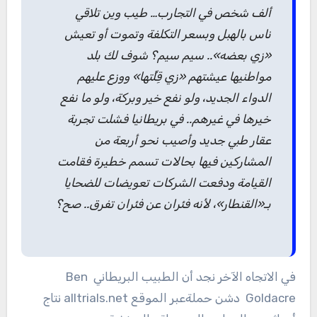
ألف شخص في التجارب… طيب وين تلاقي
ناس بالهبل وبسعر التكلفة وتموت أو تعيش
«زي بعضه».. سيم سيم؟ شوف لك بلد
مواطنيها عيشتهم «زي قِلِّتها» ووزع عليهم
الدواء الجديد، ولو نفع خير وبركة، ولو ما نفع
خيرها في غيرهم.. في بريطانيا فشلت تجربة
عقار طبي جديد وأصيب نحو أربعة من
المشاركين فيها بحالات تسمم خطيرة فقامت
القيامة ودفعت الشركات تعويضات للضحايا
بـ«القنطار»، لأنه فئران عن فئران تفرق.. صح؟
في الاتجاه الآخر نجد أن الطبيب البريطاني Ben
Goldacre دشن حملةعبر الموقع alltrials.net نتاج