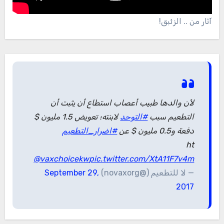
آثار من .. الزئبق!
لأن والدها طبيب أعصاب استطاع أن يثبت أن
التطعيم سبب
#التوحد
لابنته؛ تعويض 1.5 مليون $
دفعة و0.5 مليون $ عن
#اضرار_التطعيم
ht
@vaxchoicekw
pic.twitter.com/XtA11F7v4m
— لا للتطعيم (@novaxorg)
September 29,
2017