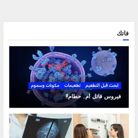
فاتك
ابحث قبل التطعيم
تطعيمات
مكونات وسموم
فيروس قاتل أم.. حطام!!