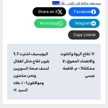
صحيفة-عكاظ-قد-تكون…-فأراً
تنزيل
Share on X
Facebook
WhatsApp
Telegram
Copy Link
تصفّح
لقاح الروتا والتلوث
اليونيسيف اشترت 1.7
المقالات
والانغماد المعوي: لا
بليون لقاح شلل أطفال
مشكلة!! – م. فاطمة
لنسف صحة السوريين
عيسى
ونحن صامتون
وموافقون! – ا. علاء
السيد