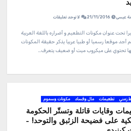
د
ة عيسى
21/11/2016
لا توجد تعليقات
را تحت عنوان مكونات التطعيم و أضراره باللغة العربية
 أجد موقعا رسميا أو طبيا عربيا يذكر حقيقة المكونات
ها تحتوي على ميكروب ميت أو ضعيف يتعرف…
ط زمني
تطعيمات
مال وفساد
مكونات وسموم
مات وقايات قاتلة وتستّر الحكومة
كية على فضيحة الزئبق والتوحد! –
 كينيدي