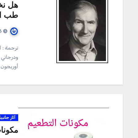
هل نخـ
طب ال
6
ترجمة : 
ودرجاتي 
أوريجون و
آثار جانبي
مكونات