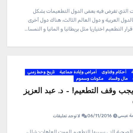
ت الذي تفرض فيه بعض الدول التطعيمات بشكل
الدول العربية و دول العالم الثالث، هناك دول أخرى
قرار التطعيم اختياريا مثل بريطانيا و المانيا و النمسا…
ة
أحكام وفتاوى
أمراض وإبادة جماعية
تاريخ وخط زمني
مال وفساد
مكونات وسموم
يجب وقف التطعيم! – د. عبد العزيز
ة عيسى
06/11/2016
لا توجد تعليقات
الصحية التي يسببها التطعيم الموت العاهات: شلل،