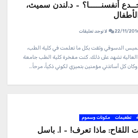
ـدع أنفسنـــــا؟ – د.لندن سميث،
أطفال
22/11/201
لا توجد تعليقات
لميس الدسوقي وثقت بكل ما تعلمت في كلية الطب،
العالية تشهد على ذلك. كنت مفخرة كلية الطب جامعة
كان كل أساتذتي مؤمنين بتميزي لكوني ذكياً، مرحاً…
ة
تطعيمات
مكونات وسموم
 اللقاح: ماذا تعرف! – ا. باسل