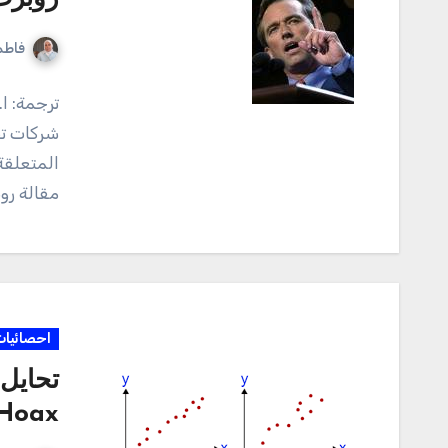
فاطم
ترجمة: ا
شركات تص
المتعلقة
مقالة رو
احصائيات
Hoax! – د. عبد العزيز بره