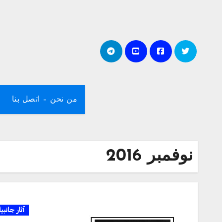
لتجاوز
لى
لمحتوى
من نحن – اتصل بنا
نوفمبر 2016
آثار جانبي