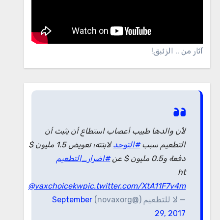
آثار من .. الزئبق!
لأن والدها طبيب أعصاب استطاع أن يثبت أن
التطعيم سبب
#التوحد
لابنته؛ تعويض 1.5 مليون $
دفعة و0.5 مليون $ عن
#اضرار_التطعيم
ht
@vaxchoicekw
pic.twitter.com/XtA11F7v4m
— لا للتطعيم (@novaxorg)
September
29, 2017