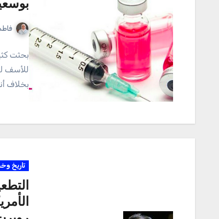
بوسعي
فاطم
بحثت كثي
للأسف لم
بخلاف أن
تاريخ وخ
التطعي
الأمري
روبرت