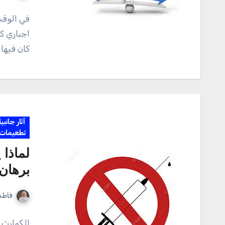
في الوق
اجباري ك
كان فيها 
آثار جانبي
تطعيمات
لماذا 
برهان
فاطم
الكوارث 