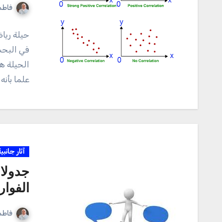
فاطم
حيلة ريا
في البحث
الحيلة ه
علما بأنه 
آثار جانبي
جدولا 
الفوار
فاطم