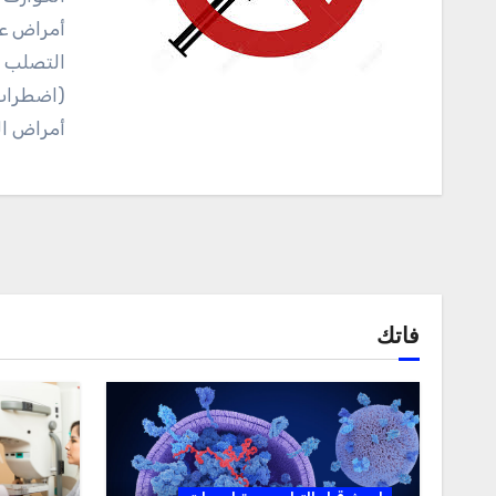
أمراض عص
التصلب ا
(اضطراب 
أمراض ال
فاتك