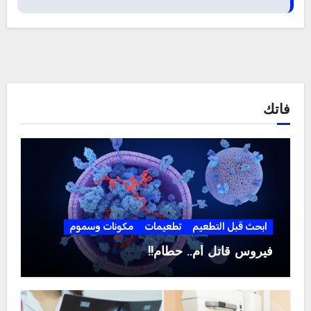
فاتك
ابحث قبل التطعيم
تطعيمات
مكونات وسموم
فيروس قاتل أم.. حطام!!