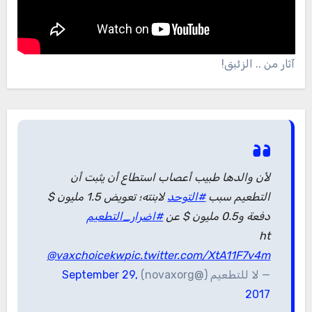
آثار من .. الزئبق!
لأن والدها طبيب أعصاب استطاع أن يثبت أن
التطعيم سبب
#التوحد
لابنته؛ تعويض 1.5 مليون $
دفعة و0.5 مليون $ عن
#اضرار_التطعيم
ht
@vaxchoicekw
pic.twitter.com/XtA11F7v4m
— لا للتطعيم (@novaxorg)
September 29,
2017