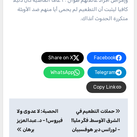
وإمراض أفراد عائلاتهم طوال ٣٠ عاما الماضية كان دليلا
كافيا ليثبت أن التطعيم لم يحمى أيا منهم ضد الأوبئة
متكررة الحدوث آنذاك.
Share on X
Facebook
WhatsApp
Telegram
Copy Link
تصفّح
حملات التطعيم في
الحصبة: لا عدوى ولا
المقالات
الشرق الأوسط. فكِّر مليا!
فيروس! – د. عبدالعزيز
– لورانس دير هوفسبيان
برهان