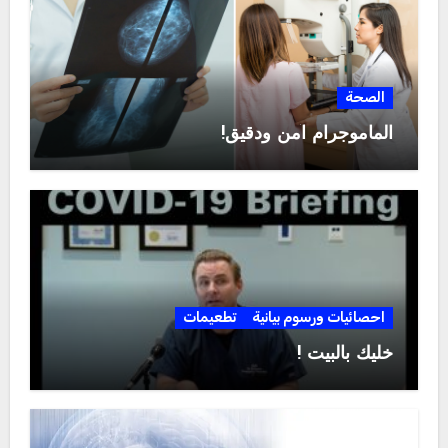
الصحة
الماموجرام آمن ودقيق!
احصائيات ورسوم بيانية
تطعيمات
خليك بالبيت !