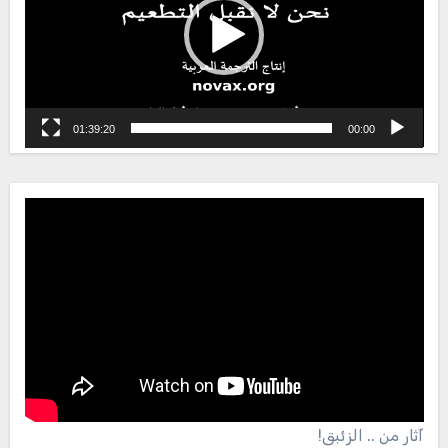
01:39:20
00:00
آثار من .. الزئبق!