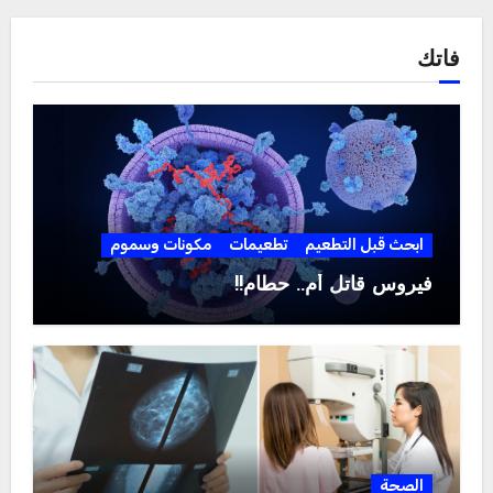
فاتك
ابحث قبل التطعيم
تطعيمات
مكونات وسموم
فيروس قاتل أم.. حطام!!
الصحة