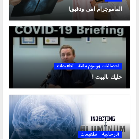
الماموجرام آمن ودقيق!
احصائيات ورسوم بيانية
تطعيمات
خليك بالبيت !
آثار جانبية
تطعيمات