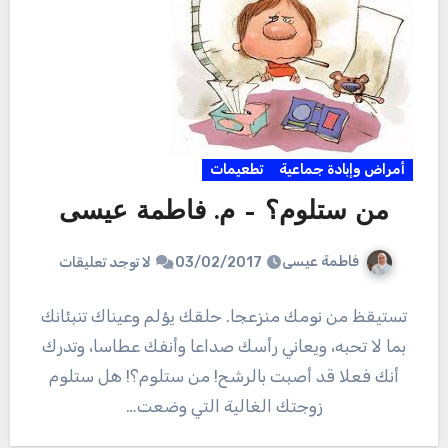
أمراض وإبادة جماعية
تطعيمات
من ستلوم؟ – م. فاطمة عيسى
فاطمة عيسى
03/02/2017
لا توجد تعليقات
تستيقظ من نومك منزعجا. حلقك يؤلم وعيناك تنبئانك
بما لا تحبه، ويعاني رأسك صداعا وأنفك عطاسا، وتدرك
أنك فعلا قد أصبت بالرشح! من ستلوم؟! هل ستلوم
زوجتك الغالية التي وضعت…