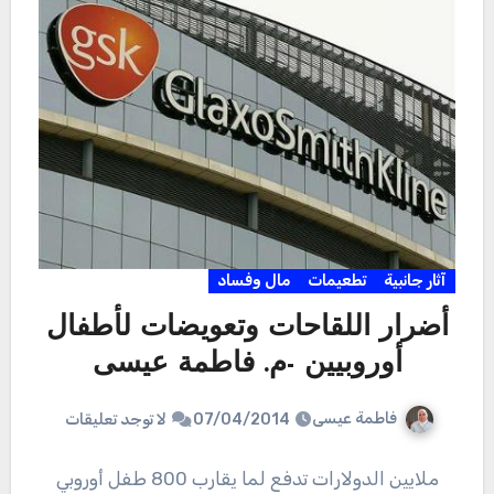
آثار جانبية
تطعيمات
مال وفساد
أضرار اللقاحات وتعويضات لأطفال
أوروبيين -م. فاطمة عيسى
فاطمة عيسى
07/04/2014
لا توجد تعليقات
ملايين الدولارات تدفع لما يقارب 800 طفل أوروبي