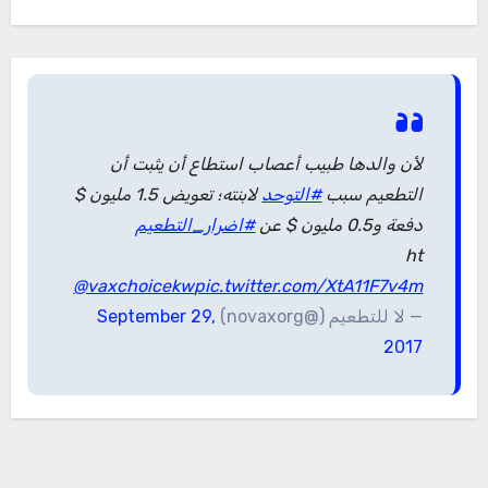
لأن والدها طبيب أعصاب استطاع أن يثبت أن
التطعيم سبب
#التوحد
لابنته؛ تعويض 1.5 مليون $
دفعة و0.5 مليون $ عن
#اضرار_التطعيم
ht
@vaxchoicekw
pic.twitter.com/XtA11F7v4m
— لا للتطعيم (@novaxorg)
September 29,
2017