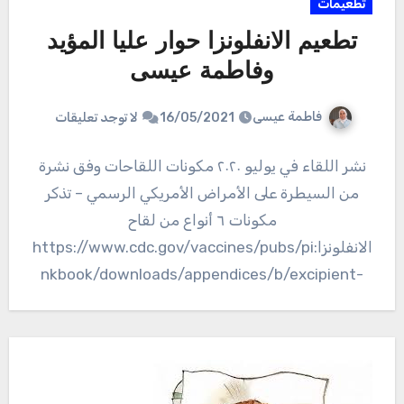
تطعيمات
تطعيم الانفلونزا حوار عليا المؤيد
وفاطمة عيسى
فاطمة عيسى
16/05/2021
لا توجد تعليقات
نشر اللقاء في يوليو ٢٠٢٠ مكونات اللقاحات وفق نشرة
من السيطرة على الأمراض الأمريكي الرسمي – تذكر
مكونات ٦ أنواع من لقاح
الانفلونزا:https://www.cdc.gov/vaccines/pubs/pi
nkbook/downloads/appendices/b/excipient-
table-2.pdf تقرير برنامج الابلاغ عن الحالات العكسية
للقاحات…