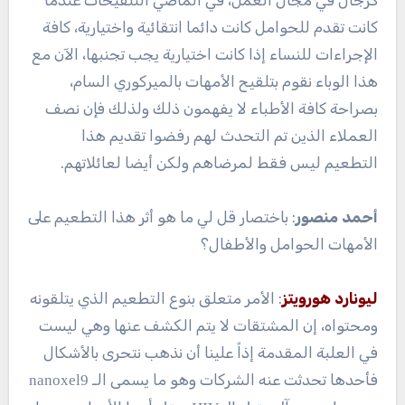
كرجال في مجال العمل، في الماضي التلقيحات عندما
كانت تقدم للحوامل كانت دائما انتقائية واختيارية، كافة
الإجراءات للنساء إذا كانت اختيارية يجب تجنبها، الآن مع
هذا الوباء نقوم بتلقيح الأمهات بالميركوري السام،
بصراحة كافة الأطباء لا يفهمون ذلك ولذلك فإن نصف
العملاء الذين تم التحدث لهم رفضوا تقديم هذا
التطعيم ليس فقط لمرضاهم ولكن أيضا لعائلاتهم.
أحمد منصور
: باختصار قل لي ما هو أثر هذا التطعيم على
الأمهات الحوامل والأطفال؟
ليونارد هورويتز
: الأمر متعلق بنوع التطعيم الذي يتلقونه
ومحتواه، إن المشتقات لا يتم الكشف عنها وهي ليست
في العلبة المقدمة إذاً علينا أن نذهب نتحرى بالأشكال
فأحدها تحدثت عنه الشركات وهو ما يسمى الـ
nanoxel9