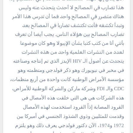
هذا تضارب في المصالح لا أحدث يتحدث عنه وليس
هناك متضرر في المصالح واحد فما أن تدرس هذا الأمر
وتبدأ تكشفه فأنت تكتشف تضاربا في المصالح بعد
تضارب المصالح بين هؤلاء الناس. يجب أيضا أن تعرف
بأنني أنا من كتب كتبا بشأن الإيبولا وهو كان موضوعا
لعدد من النشرات العلمية واحد من هذه النشرات
يتحدث عن أصول الـ
HIV الإيدز الذي تم إنتاجه وصناعته
في مخبر في نيويورك وهو ذكر فولدجي ومنظمته وهو
مؤسسة الأمراض الوطنية كانت واحدة من أربع منظمات،
CDC والـ FDI وشركة ماركن والشركة الوطنية للأمراض،
هذه الشركات هي هي التي خلقت هذه الأمصال في
القرود المصابة إذاً القرود استخدمت لهذه الأمصال
وقدمت للمثليين وذوي الشذوذ الجنسي في أميركا بين
1972 و1974، الآن دكتور فولدجي يعرف ذلك وهو يلتزم