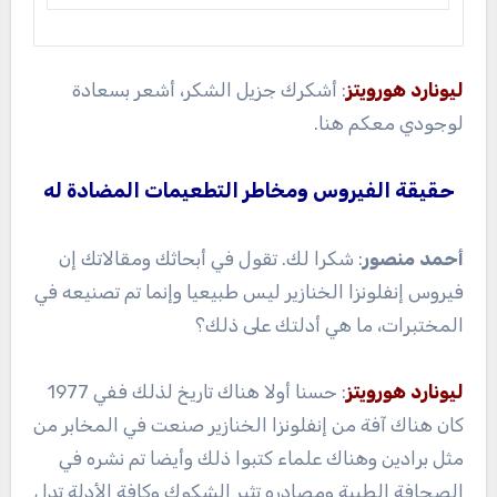
ليونارد هورويتز
: أشكرك جزيل الشكر، أشعر بسعادة
لوجودي معكم هنا.
حقيقة الفيروس ومخاطر التطعيمات المضادة له
أحمد منصور
: شكرا لك. تقول في أبحاثك ومقالاتك إن
فيروس إنفلونزا الخنازير ليس طبيعيا وإنما تم تصنيعه في
المختبرات، ما هي أدلتك على ذلك؟
ليونارد هورويتز
: حسنا أولا هناك تاريخ لذلك ففي 1977
كان هناك آفة من إنفلونزا الخنازير صنعت في المخابر من
مثل برادين وهناك علماء كتبوا ذلك وأيضا تم نشره في
الصحافة الطبية ومصادره تثير الشكوك وكافة الأدلة تدل