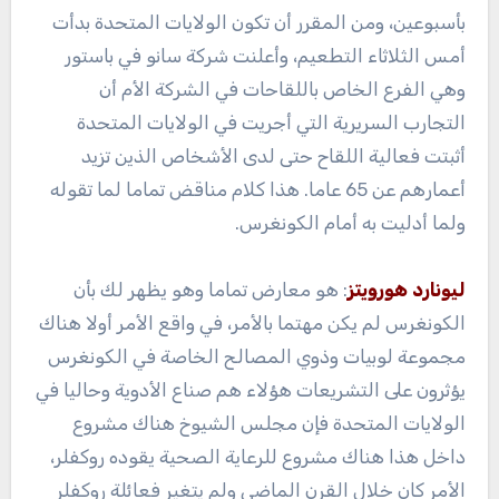
بأسبوعين، ومن المقرر أن تكون الولايات المتحدة بدأت
أمس الثلاثاء التطعيم، وأعلنت شركة سانو في باستور
وهي الفرع الخاص باللقاحات في الشركة الأم أن
التجارب السريرية التي أجريت في الولايات المتحدة
أثبتت فعالية اللقاح حتى لدى الأشخاص الذين تزيد
أعمارهم عن 65 عاما. هذا كلام مناقض تماما لما تقوله
ولما أدليت به أمام الكونغرس.
ليونارد هورويتز
: هو معارض تماما وهو يظهر لك بأن
الكونغرس لم يكن مهتما بالأمر، في واقع الأمر أولا هناك
مجموعة لوبيات وذوي المصالح الخاصة في الكونغرس
يؤثرون على التشريعات هؤلاء هم صناع الأدوية وحاليا في
الولايات المتحدة فإن مجلس الشيوخ هناك مشروع
داخل هذا هناك مشروع للرعاية الصحية يقوده روكفلر،
الأمر كان خلال القرن الماضي ولم يتغير فعائلة روكفلر