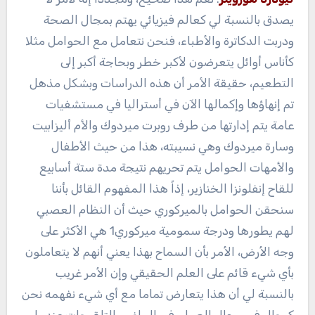
يصدق بالنسبة لي كعالم فيزيائي يهتم بمجال الصحة
ودربت الدكاترة والأطباء، فنحن نتعامل مع الحوامل مثلا
كأناس أوائل يتعرضون لأكبر خطر وبحاجة أكبر إلى
التطعيم، حقيقة الأمر أن هذه الدراسات وبشكل مذهل
تم إنهاؤها وإكمالها الآن في أستراليا في مستشفيات
عامة يتم إدارتها من طرف روبرت ميردوك والأم أليزابيت
وسارة ميردوك وهي نسيبته، هذا من حيث الأطفال
والأمهات الحوامل يتم تحريهم نتيجة مدة ستة أسابيع
للقاح إنفلونزا الخنازير، إذاً هذا المفهوم القائل بأننا
سنحقن الحوامل بالميركوري حيث أن النظام العصبي
لهم يطورها ودرجة سمومية ميركوري1 هي الأكثر على
وجه الأرض، الأمر بأن السماح بهذا يعني أنهم لا يتعاملون
بأي شيء قائم على العلم الحقيقي وإن الأمر غريب
بالنسبة لي أن هذا يتعارض تماما مع أي شيء نفهمه نحن