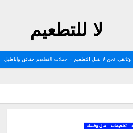
لا للتطعيم
وثائقي: نحن لا نقبل التطعيم – حملات التطعيم حقائق وأباطيل
ة
تطعيمات
مال وفساد