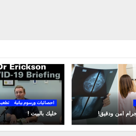
احصائيات ورسوم بيانية
تطعي
جرام آمن ودقيق!
خليك بالبيت !