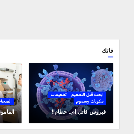
فاتك
ابحث قبل التطعيم
تطعيمات
مكونات وسموم
الصحة
فيروس قاتل أم.. حطام!!
المامو