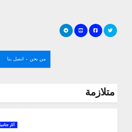
لتجاوز
لى
لمحتوى
من نحن – اتصل بنا
متلازمة
آثار جانبي