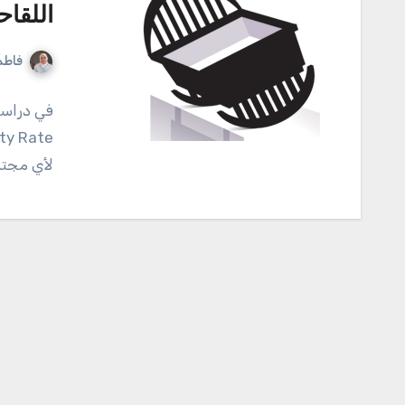
اللقا
فاطم
لأي مجتم