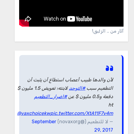
آثار من .. الزئبق!
لأن والدها طبيب أعصاب استطاع أن يثبت أن
التطعيم سبب
#التوحد
لابنته؛ تعويض 1.5 مليون $
دفعة و0.5 مليون $ عن
#اضرار_التطعيم
ht
@vaxchoicekw
pic.twitter.com/XtA11F7v4m
— لا للتطعيم (@novaxorg)
September
29, 2017