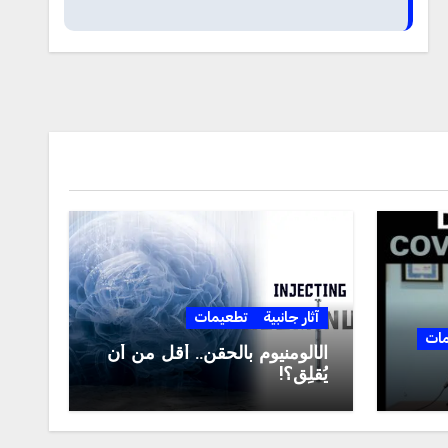
آثار جانبية
تطعيمات
مات
الألومنيوم بالحقن.. أقل من أن
يُقلِق؟!