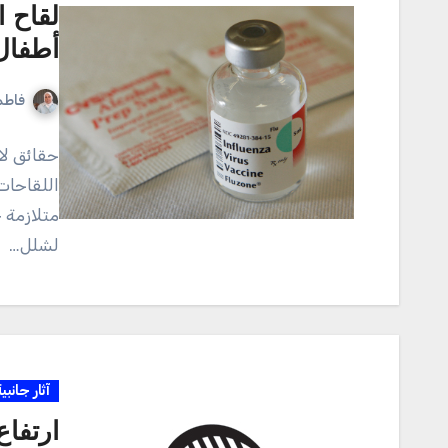
لقاح ا
أطفال 
فاطم
حقائق لا
متلازمة 
لشلل…
آثار جانبي
ارتفاع