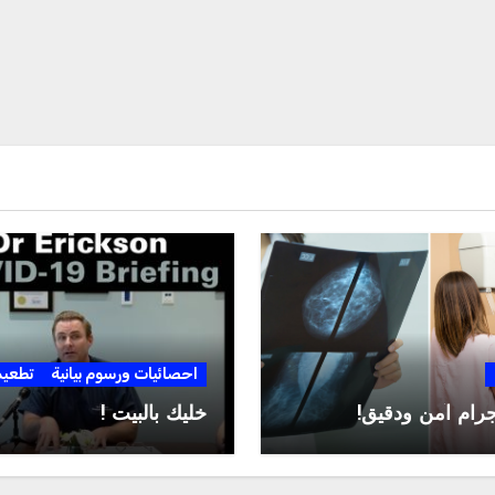
احصائيات ورسوم بيانية
تطعي
جرام آمن ودقيق!
خليك بالبيت !