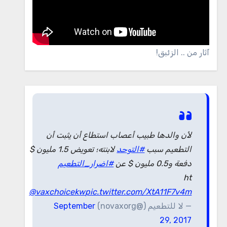
آثار من .. الزئبق!
لأن والدها طبيب أعصاب استطاع أن يثبت أن
التطعيم سبب
#التوحد
لابنته؛ تعويض 1.5 مليون $
دفعة و0.5 مليون $ عن
#اضرار_التطعيم
ht
@vaxchoicekw
pic.twitter.com/XtA11F7v4m
— لا للتطعيم (@novaxorg)
September
29, 2017