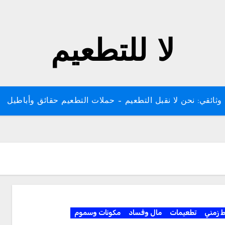
لا للتطعيم
وثائقي: نحن لا نقبل التطعيم – حملات التطعيم حقائق وأباطيل
ط زمني
تطعيمات
مال وفساد
مكونات وسموم