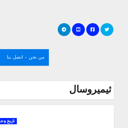
لتجاوز
لى
لمحتوى
من نحن – اتصل بنا
ثيميروسال
تاريخ وخ