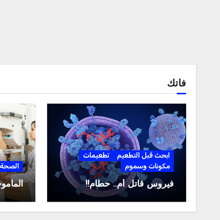
فاتك
ابحث قبل التطعيم
تطعيمات
مكونات وسموم
الصحة
فيروس قاتل أم.. حطام!!
المامو