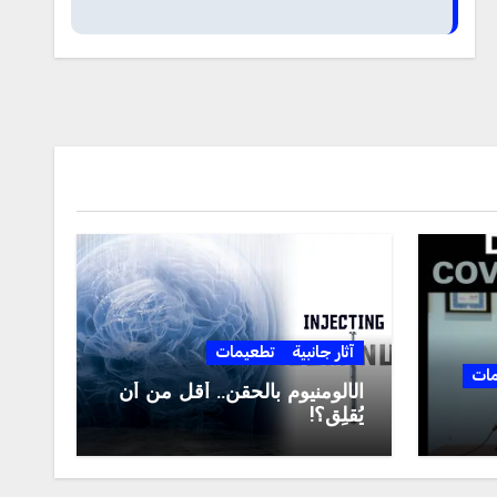
آثار جانبية
تطعيمات
مات
الألومنيوم بالحقن.. أقل من أن
يُقلِق؟!