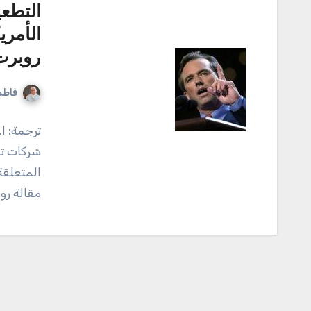
التطعي
الأمري
روبرت
فاطم
ترجمة: ا
شركات تص
المتعلقة
مقالة رو