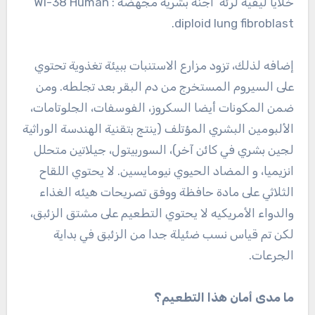
خلايا ليفية لرئة اجنة بشرية مجهضة : WI-38 Human
diploid lung fibroblast.
إضافه لذلك، تزود مزارع الاستنبات ببيئة تغذوية تحتوي
على السيروم المستخرج من دم البقر بعد تجلطه. ومن
ضمن المكونات أيضا السكروز، الفوسفات، الجلوتامات،
الألبومين البشري المؤتلف (ينتج بتقنية الهندسة الوراثية
لجين بشري في كائن آخر)، السوربيتول، جيلاتين متحلل
انزيميا، و المضاد الحيوي نيومايسين. لا يحتوي اللقاح
الثلاثي على مادة حافظة ووفق تصريحات هيئه الغذاء
والدواء الأمريكيه لا يحتوي التطعيم على مشتق الزئبق،
لكن تم قياس نسب ضئيلة جدا من الزئبق في بداية
الجرعات.
ما مدى أمان هذا التطعيم؟