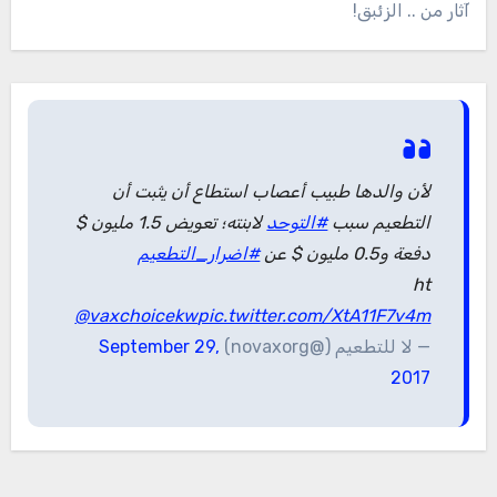
آثار من .. الزئبق!
لأن والدها طبيب أعصاب استطاع أن يثبت أن
التطعيم سبب
#التوحد
لابنته؛ تعويض 1.5 مليون $
دفعة و0.5 مليون $ عن
#اضرار_التطعيم
ht
@vaxchoicekw
pic.twitter.com/XtA11F7v4m
— لا للتطعيم (@novaxorg)
September 29,
2017