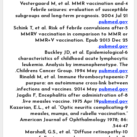
4-Vestergaard M, et al. MMR vaccination and
febrile seizures: evaluation of susceptible
subgroups and long-term prognosis. 2004 Jul 21
.
pubmed.gov
5-Schink T, et al. Risk of febrile convulsions after
MMRV vaccination in comparison to MMR or
MMR+V vaccination. Epub 2013 Dec 25
.
pubmed.gov
6-Buckley JD, et al. Epidemiological
characteristics of childhood acute lymphocytic
leukemia. Analysis by immunophenotype. The
.
Childrens Cancer Group. 1994 May
pubmed.gov
7-Rinaldi M, et al. Immune thrombocytopaenic
purpura: an autoimmune cross-link between
.
infections and vaccines. 2014 May
pubmed.gov
8-Jagdis F, Encephalitis after administration of
.
live measles vaccine. 1975 Apr 19
pubmed.gov
9-Kazarian, E.L., et al. “Optic neuritis complicating
measles, mumps, and rubella vaccination.”
American Journal of Ophthalmology 1978; 86:
544-47.
10-Marshall, G.S., et al. “Diffuse retinopathy