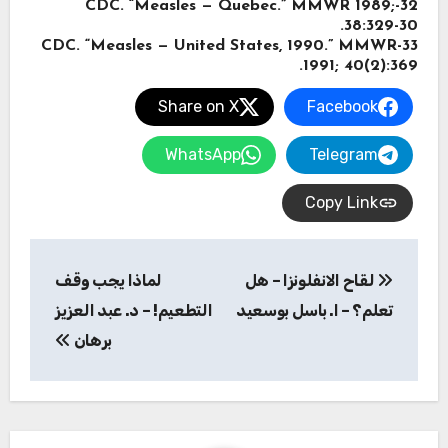
32-CDC. “Measles — Quebec.” MMWR 1989;
38:329-30.
33-CDC. “Measles — United States, 1990.” MMWR
1991; 40(2):369.
Share on X
Facebook
WhatsApp
Telegram
Copy Link
تصفّح
لقاح الانفلونزا – هل
لماذا يجب وقف
المقالات
تعلم؟ – ا. باسل بوسعيد
التطعيم! – د. عبد العزيز
برهان