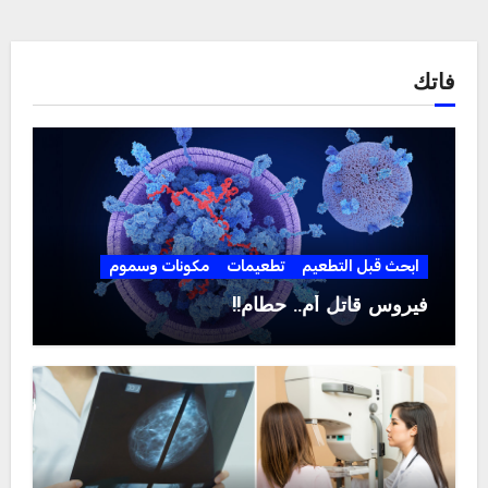
فاتك
ابحث قبل التطعيم
تطعيمات
مكونات وسموم
فيروس قاتل أم.. حطام!!