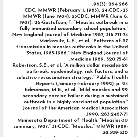
96(3): 264-266.
23-CDC. MMWR (February 1, 1985). 24-CDC.
MMWR (June 1984). 25CDC. MMWR (June 6,
1987). 26-Gustafson, T. “Measles outbreak in a
fully immunized secondary school population.”
New England Journal of Medicine 1987; 316:771-74.
27-Markowitz, L.E., et al. “Patterns of
transmission in measles outbreaks in the United
States, 1985-1986.” New England Journal of
Medicine 1989; 320:75-81.
28-Robertson, S.E., et al. “A million dollar measles
outbreak: epidemiology, risk factors, and a
selective revaccination strategy.” Public Health
Reports (January-February 1992), p. 24.
29-Edmonson, M.B., et al. “Mild measles and
secondary vaccine failure during a sustained
outbreak in a highly vaccinated population.”
Journal of the American Medical Association
1990; 263:2467-71.
30-Minnesota Department of Health. “Measles
summary, 1987.” 31-CDC. “Measles.” MMWR 1989;
38:329-330.