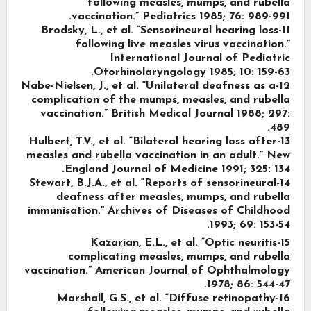
following measles, mumps, and rubella
vaccination.” Pediatrics 1985; 76: 989-991.
11-Brodsky, L., et al. “Sensorineural hearing loss
following live measles virus vaccination.”
International Journal of Pediatric
Otorhinolaryngology 1985; 10: 159-63.
12-Nabe-Nielsen, J., et al. “Unilateral deafness as a
complication of the mumps, measles, and rubella
vaccination.” British Medical Journal 1988; 297:
489.
13-Hulbert, T.V., et al. “Bilateral hearing loss after
measles and rubella vaccination in an adult.” New
England Journal of Medicine 1991; 325: 134.
14-Stewart, B.J.A., et al. “Reports of sensorineural
deafness after measles, mumps, and rubella
immunisation.” Archives of Diseases of Childhood
1993; 69: 153-54.
15-Kazarian, E.L., et al. “Optic neuritis
complicating measles, mumps, and rubella
vaccination.” American Journal of Ophthalmology
1978; 86: 544-47.
16-Marshall, G.S., et al. “Diffuse retinopathy