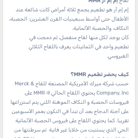
لقاح
إم إم آر MMR
إم إم آر هو تطعيم يجمع ثلاثة أمراض كانت شائعة عند
الأطفال حتى أواسط سبعينيات القرن العشرين: الحصبة،
النكاف، والحصبة الألمانية.
كان يوجد لكل منها لقاح منفصل، ثم دمجت في
تطعيم واحد في الثمانينات يعرف باللقاح الثلاثي
الفيروسي.
كيف يحضر تطعيم MMR؟
حسب شركة ميرك الأمريكية المصنعة للقاح Merck &
Company, Inc يحتوي اللقاح الحالي MMR-II على
فيروسات الحصبة و النكاف الموهنة اللتي يتم استزراعها
على أجنة الدجاج بعد أن تبدأ في التكون بعمر الأسبوعين
تقريبا. كما يحتوي اللقاح على فيروس الحصبة الألمانية
الحي الذي يستنبت من خلايا غير فانية تم سرطنتها من