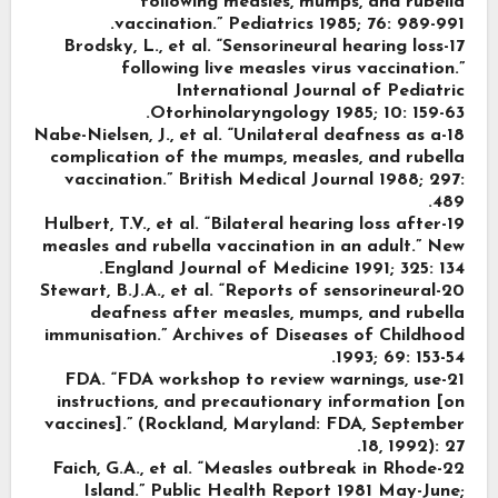
following measles, mumps, and rubella
vaccination.” Pediatrics 1985; 76: 989-991.
17-Brodsky, L., et al. “Sensorineural hearing loss
following live measles virus vaccination.”
International Journal of Pediatric
Otorhinolaryngology 1985; 10: 159-63.
18-Nabe-Nielsen, J., et al. “Unilateral deafness as a
complication of the mumps, measles, and rubella
vaccination.” British Medical Journal 1988; 297:
489.
19-Hulbert, T.V., et al. “Bilateral hearing loss after
measles and rubella vaccination in an adult.” New
England Journal of Medicine 1991; 325: 134.
20-Stewart, B.J.A., et al. “Reports of sensorineural
deafness after measles, mumps, and rubella
immunisation.” Archives of Diseases of Childhood
1993; 69: 153-54.
21-FDA. “FDA workshop to review warnings, use
instructions, and precautionary information [on
vaccines].” (Rockland, Maryland: FDA, September
18, 1992): 27.
22-Faich, G.A., et al. “Measles outbreak in Rhode
Island.” Public Health Report 1981 May-June;