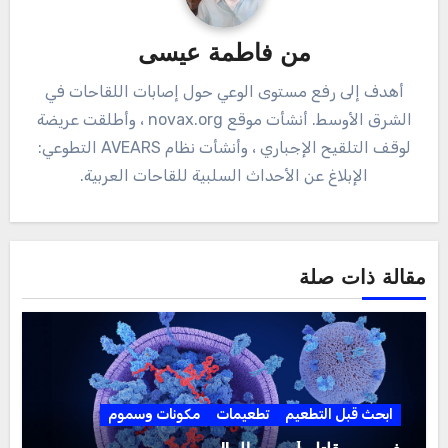
من
فاطمة عيسى
أهدف إلى رفع مستوى الوعي حول إصابات اللقاحات في
الشرق الأوسط. أنشأت موقع novax.org ، وأطلقت عريضة
لوقف التلقيح الإجباري ، وأنشأت نظام AVEARS التطوعي:
الإبلاغ عن الأحداث السلبية للقاحات العربية.
مقالة ذات صلة
ابحث قبل التطعيم
تطعيمات
مكونات وسموم