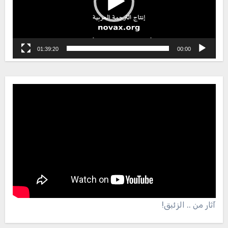
01:39:20
00:00
آثار من .. الزئبق!