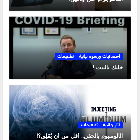
احصائيات ورسوم بيانية
تطعيمات
خليك بالبيت !
آثار جانبية
تطعيمات
الألومنيوم بالحقن.. أقل من أن يُقلِق؟!