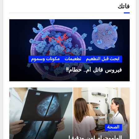
فاتك
ابحث قبل التطعيم
تطعيمات
مكونات وسموم
فيروس قاتل أم.. حطام!!
الصحة
الماموجرام آمن ودقيق!