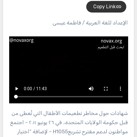
Copy Link
الإعداد للغة العربية / فاطمة عيسى
شهادات حول مخاطر تطعيمات الأطفال التي تُعطى من
قبل حكومة الولايات المتحدة،. في ٢٦ يونيو ٢٠١١ – اجتمع
مواطنون لدعم مقترح تشريعH1055 – لإضافة “اختيار