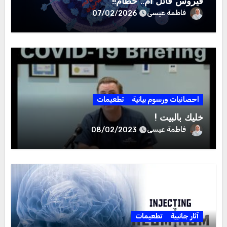
فيروس قاتل أم.. حطام!!
فاطمة عيسى
07/02/2026
احصائيات ورسوم بيانية
تطعيمات
خليك بالبيت !
فاطمة عيسى
08/02/2023
آثار جانبية
تطعيمات