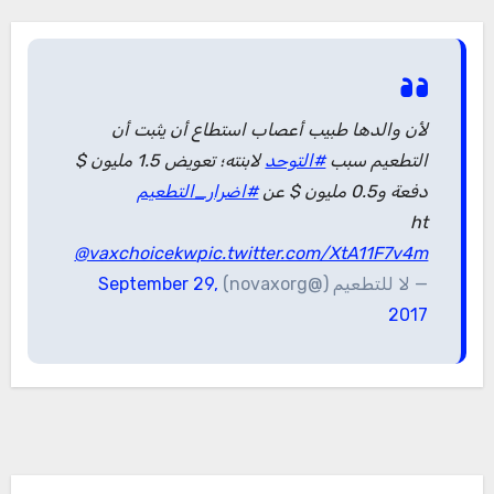
لأن والدها طبيب أعصاب استطاع أن يثبت أن
التطعيم سبب
#التوحد
لابنته؛ تعويض 1.5 مليون $
دفعة و0.5 مليون $ عن
#اضرار_التطعيم
ht
@vaxchoicekw
pic.twitter.com/XtA11F7v4m
— لا للتطعيم (@novaxorg)
September 29,
2017