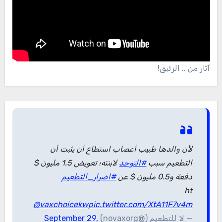
آثار من .. الزئبق!
لأن والدها طبيب أعصاب استطاع أن يثبت أن
التطعيم سبب
#التوحد
لابنته؛ تعويض 1.5 مليون $
دفعة و0.5 مليون $ عن
#اضرار_التطعيم
ht
@vaxchoicekw
pic.twitter.com/XtA11F7v4m
— لا للتطعيم (@novaxorg)
September 29,