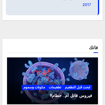
2017
فاتك
ابحث قبل التطعيم
تطعيمات
مكونات وسموم
فيروس قاتل أم.. حطام!!