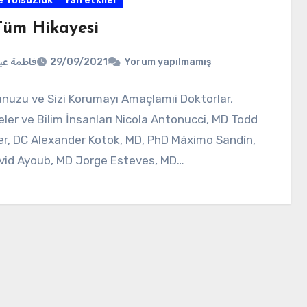
e Yolsuzluk
Yan etkiler
 Tüm Hikayesi
فاطمة ع
29/09/2021
Yorum yapılmamış
uzu ve Sizi Korumayı Amaçlamıi Doktorlar,
ler ve Bilim İnsanları Nicola Antonucci, MD Todd
er, DC Alexander Kotok, MD, PhD Máximo Sandín,
vid Ayoub, MD Jorge Esteves, MD…