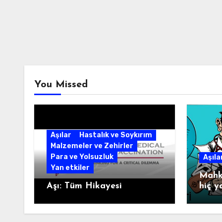
You Missed
Aşılar
Hastalık ve Soykırım
Malzemeler ve Zehirler
Para ve Yolsuzluk
Aşıla
Yan etkiler
Mahke
Aşı: Tüm Hikayesi
hiç y
Prof
YILD