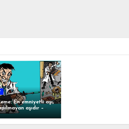
r
me: En emniyetli aşı,
apılmayan aşıdır –
. Dr. ALİŞAN
IRAN