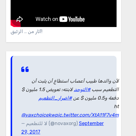
آثار من .. الزئبق!
لأن والدها طبيب أعصاب استطاع أن يثبت أن
التطعيم سبب
#التوحد
لابنته؛ تعويض 1.5 مليون $
دفعة و0.5 مليون $ عن
#اضرار_التطعيم
ht
@vaxchoicekw
pic.twitter.com/XtA11F7v4m
— لا للتطعيم (@novaxorg)
September
29, 2017