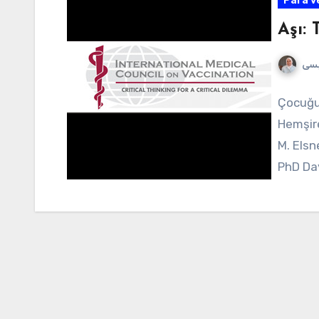
Para v
Aşı:
يسى
Çocuğun
Hemşire
M. Elsn
PhD Da