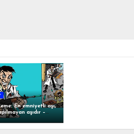
r
me: En emniyetli aşı,
apılmayan aşıdır –
. Dr. ALİŞAN
IRAN