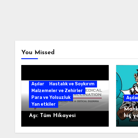
You Missed
Aşılar
Hastalık ve Soykırım
Malzemeler ve Zehirler
Para ve Yolsuzluk
Aşıla
Yan etkiler
Mahke
Aşı: Tüm Hikayesi
hiç y
Prof
YILD