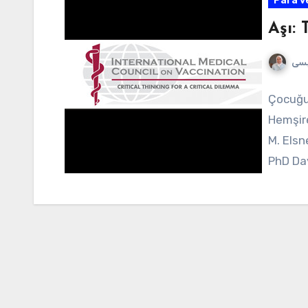
Para v
Aşı:
يسى
Çocuğun
Hemşire
M. Elsn
PhD Da