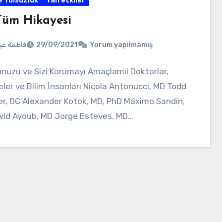
e Yolsuzluk
Yan etkiler
 Tüm Hikayesi
فاطمة ع
29/09/2021
Yorum yapılmamış
uzu ve Sizi Korumayı Amaçlamıi Doktorlar,
ler ve Bilim İnsanları Nicola Antonucci, MD Todd
er, DC Alexander Kotok, MD, PhD Máximo Sandín,
vid Ayoub, MD Jorge Esteves, MD…