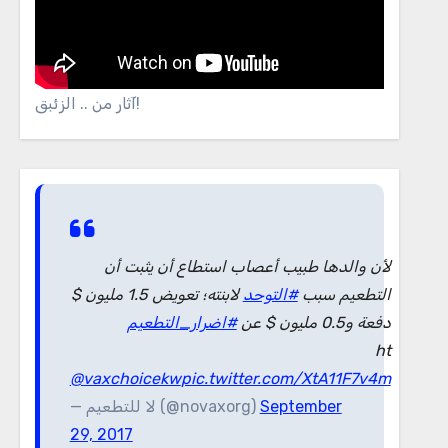
آثار من .. الزئبق!
لأن والدها طبيب أعصاب استطاع أن يثبت أن
التطعيم سبب
#التوحد
لابنته؛ تعويض 1.5 مليون $
دفعة و0.5 مليون $ عن
#اضرار_التطعيم
ht
@vaxchoicekw
pic.twitter.com/XtA11F7v4m
— لا للتطعيم (@novaxorg)
September
29, 2017