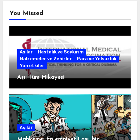
You Missed
Aşılar
Hastalık ve Soykırım
Malzemeler ve Zehirler
Para ve Yolsuzluk
Yan etkiler
Aşı: Tüm Hikayesi
Aşılar
Mahkeme: En emniyetli aşı, hiç