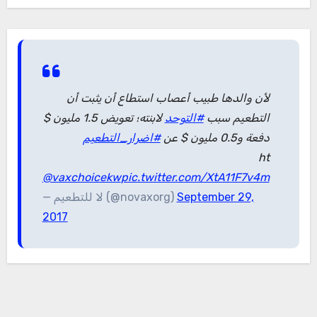
لأن والدها طبيب أعصاب استطاع أن يثبت أن
التطعيم سبب
#التوحد
لابنته؛ تعويض 1.5 مليون $
دفعة و0.5 مليون $ عن
#اضرار_التطعيم
ht
@vaxchoicekw
pic.twitter.com/XtA11F7v4m
— لا للتطعيم (@novaxorg)
September 29,
2017