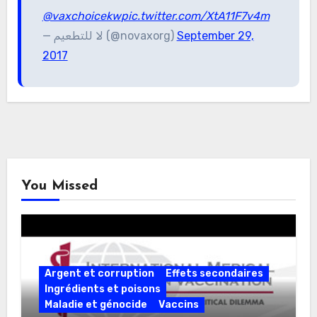
@vaxchoicekw
pic.twitter.com/XtA11F7v4m
— لا للتطعيم (@novaxorg)
September 29,
2017
You Missed
Argent et corruption
Effets secondaires
Ingrédients et poisons
Maladie et génocide
Vaccins