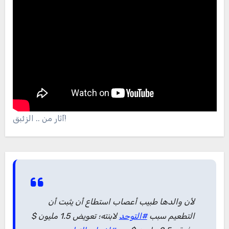
آثار من .. الزئبق!
لأن والدها طبيب أعصاب استطاع أن يثبت أن
التطعيم سبب
#التوحد
لابنته؛ تعويض 1.5 مليون $