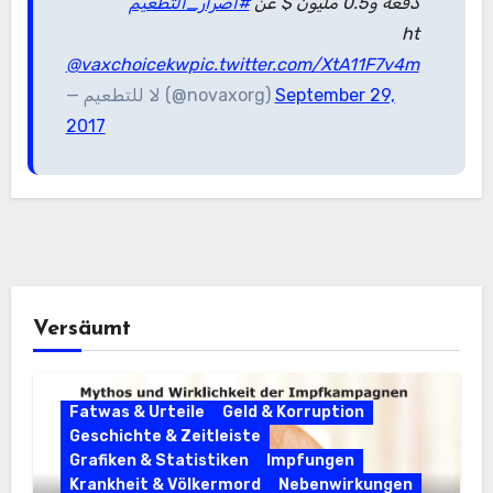
دفعة و0.5 مليون $ عن
#اضرار_التطعيم
ht
@vaxchoicekw
pic.twitter.com/XtA11F7v4m
— لا للتطعيم (@novaxorg)
September 29,
2017
Versäumt
Fatwas & Urteile
Geld & Korruption
Geschichte & Zeitleiste
Grafiken & Statistiken
Impfungen
Krankheit & Völkermord
Nebenwirkungen