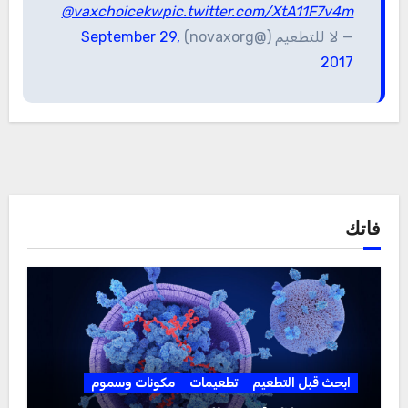
@vaxchoicekw
pic.twitter.com/XtA11F7v4m
— لا للتطعيم (@novaxorg)
September 29,
2017
فاتك
ابحث قبل التطعيم
تطعيمات
مكونات وسموم