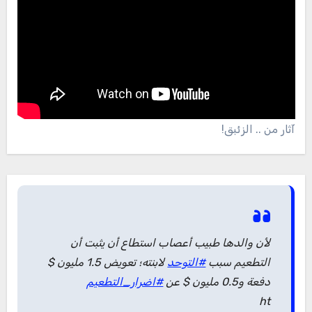
آثار من .. الزئبق!
لأن والدها طبيب أعصاب استطاع أن يثبت أن
التطعيم سبب
#التوحد
لابنته؛ تعويض 1.5 مليون $
دفعة و0.5 مليون $ عن
#اضرار_التطعيم
ht