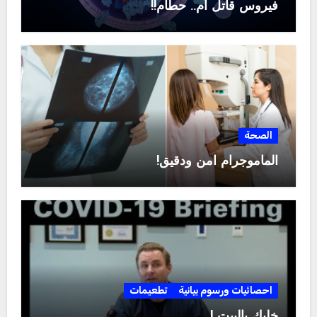
فيروس قاتل أم.. حطام!!
الصحة
الماموجرام آمن ودقيق!
احصائيات ورسوم بيانية
تطعيمات
خليك بالبيت !