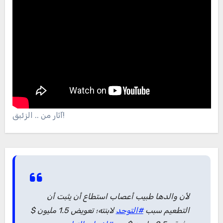
آثار من .. الزئبق!
لأن والدها طبيب أعصاب استطاع أن يثبت أن
لابنته؛ تعويض 1.5 مليون $
#التوحد
التطعيم سبب